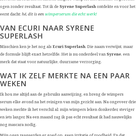
ogen zonder resultaat. Tot ik de
Syrene Superlash
ontdekte en voor het
eerst dacht:
hé, dit is een
wimperserum die echt werk!
VAN ECURI NAAR SYRENE
SUPERLASH
Misschien ken je het nog als
Ecuri Superlash
. Die naam verwijnt, maar
de formule blijft exact hetzelfde. Het is nu onderdeel van
Syrene
, een
merk dat staat voor natuurlijke, duurzame verzorging.
WAT IK ZELF MERKTE NA EEN PAAR
WEKEN
Ik hou me altijd aan de gebruiks aanwijzing, en breng de wimpers
serum elke avond na het reinigen van mijn gezicht aan. Na ongeveer drie
weken merkte ik het verschil al: mijn wimpers leken donkerder, steviger
en iets langer. Na een maand zag ik pas echt resultaat ik had nauwelijks
nog mascara nodig.
Mijn ogen reageerden er goed op, geen irritatie of roodheid. En dat