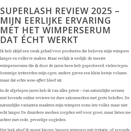
SUPERLASH REVIEW 2025 –
MIJN EERLIJKE ERVARING
MET HET WIMPERSERUM
DAT ÉCHT WERKT
Ik heb altijd een zwak gehad voor producten die beloven mijn wimpers
langer en voller te maken. Maar eerlijk is eerlijk: de meeste
wimperserums die ik door de jaren heen heb geprobeerd, vielen tegen.
Sommige irriteerden mijn ogen, andere gaven een klein beetje volume,
maar dat echte
wow-effect
bleef uit.
In de afgelopen jaren heb ik van alles getest – van natuurlijke serums
met lovende online reviews tot dure salonmerken met grote beloftes. De
natuurlijke varianten maakten mijn wimpers soms iets voller, maar niet
echt langer. De duurdere merken zorgden wél voor groei, maar lieten me
achter met rode, gevoelige oogleden.
Het leek alsof ik moest kiezen: langere wimpers mét irritatie, of gezonde