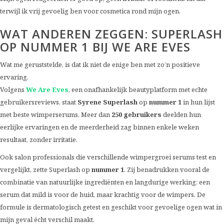
terwijl ik vrij gevoelig ben voor cosmetica rond mijn ogen.
WAT ANDEREN ZEGGEN: SUPERLASH
OP NUMMER 1 BIJ WE ARE EVES
Wat me geruststelde, is dat ik niet de enige ben met zo’n positieve
ervaring.
Volgens
We Are Eves
, een onafhankelijk beautyplatform met echte
gebruikersreviews, staat
Syrene Superlash
op
nummer 1
in hun lijst
met beste wimperserums. Meer dan
250 gebruikers
deelden hun
eerlijke ervaringen en de meerderheid zag binnen enkele weken
resultaat, zonder irritatie.
Ook salon professionals die verschillende wimpergroei serums test en
vergelijkt, zette Superlash op
nummer 1
. Zij benadrukken vooral de
combinatie van natuurlijke ingrediënten en langdurige werking: een
serum dat mild is voor de huid, maar krachtig voor de wimpers. De
formule is dermatologisch getest en geschikt voor gevoelige ogen wat in
mijn geval écht verschil maakt.