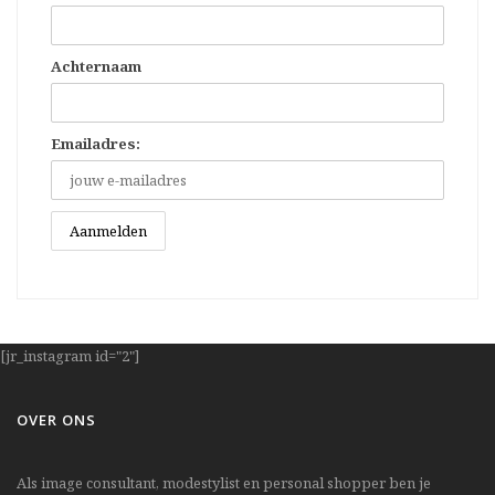
Achternaam
Emailadres:
[jr_instagram id="2"]
OVER ONS
Als image consultant, modestylist en personal shopper ben je