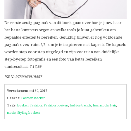
De eerste zestig pagina’s van dit boek gaan over hoe je jouw haar
het beste kunt verzorgen en welke tools je kunt gebruiken om
bepaalde effecten te bereiken. Gelukkig blijven er nog voldoende
pagina’s over, ruim 2/3, om je te inspireren met kapsels. De kapsels
worden stap voor stap uitgelegd en zijn voorzien van duidelijke
step-by-step fotografie en een foto van het te bereiken
eindresultaat.
€ 17,99
ISBN: 9789043919487
Verschenen:
mei 30, 2017
Genres:
Fashion boeken
Tags:
boeken
,
fashion
,
Fashion boeken
,
fashiontrends
,
haarmode
,
hair
,
mode
,
Styling boeken