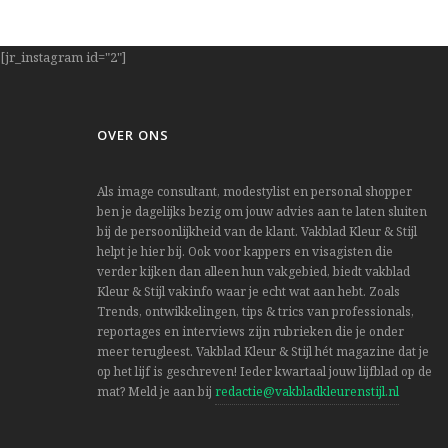
[jr_instagram id="2"]
OVER ONS
Als image consultant, modestylist en personal shopper
ben je dagelijks bezig om jouw advies aan te laten sluiten
bij de persoonlijkheid van de klant. Vakblad Kleur & Stijl
helpt je hier bij. Ook voor kappers en visagisten die
verder kijken dan alleen hun vakgebied, biedt vakblad
Kleur & Stijl vakinfo waar je echt wat aan hebt. Zoals
Trends, ontwikkelingen, tips & trics van professionals,
reportages en interviews zijn rubrieken die je onder
meer terugleest. Vakblad Kleur & Stijl hét magazine dat je
op het lijf is geschreven! Ieder kwartaal jouw lijfblad op de
mat? Meld je aan bij
redactie@vakbladkleurenstijl.nl