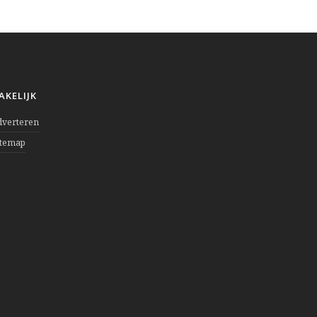
AKELIJK
dverteren
itemap