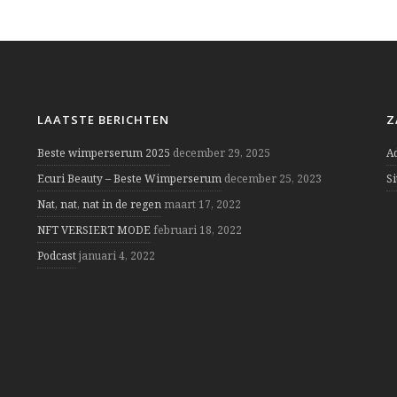
LAATSTE BERICHTEN
Z
Beste wimperserum 2025
december 29, 2025
A
Ecuri Beauty – Beste Wimperserum
december 25, 2023
S
Nat, nat, nat in de regen
maart 17, 2022
NFT VERSIERT MODE
februari 18, 2022
Podcast
januari 4, 2022