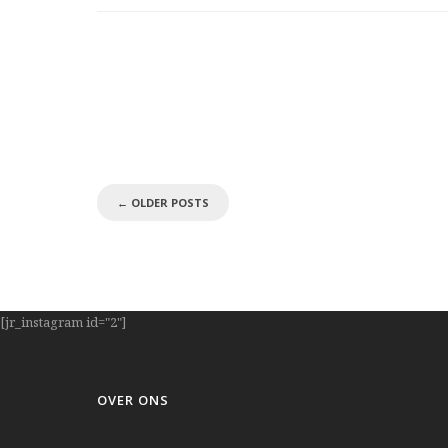
←
OLDER POSTS
[jr_instagram id="2"]
OVER ONS