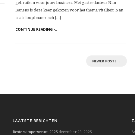
gebruiken voor jouw business. Met gastredacteur Nan
Banens is deze keer gekozen voor het thema vitaliteit, Nan
is als loopbaancoach […]
CONTINUE READING
NEWER POSTS
→
LAATSTE BERICHTEN
Z
Beste wimperserum 2025
december 29, 2025
A