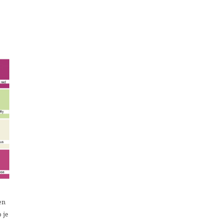
en
 je