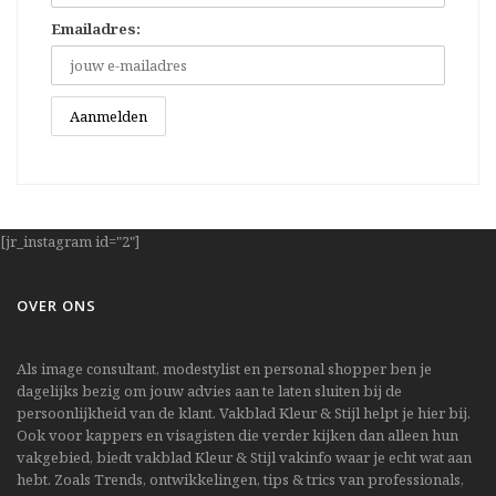
Emailadres:
[jr_instagram id="2"]
OVER ONS
Als image consultant, modestylist en personal shopper ben je
dagelijks bezig om jouw advies aan te laten sluiten bij de
persoonlijkheid van de klant. Vakblad Kleur & Stijl helpt je hier bij.
Ook voor kappers en visagisten die verder kijken dan alleen hun
vakgebied, biedt vakblad Kleur & Stijl vakinfo waar je echt wat aan
hebt. Zoals Trends, ontwikkelingen, tips & trics van professionals,