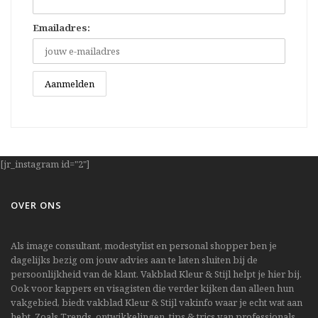
Emailadres:
[jr_instagram id="2"]
OVER ONS
Als image consultant, modestylist en personal shopper ben je
dagelijks bezig om jouw advies aan te laten sluiten bij de
persoonlijkheid van de klant. Vakblad Kleur & Stijl helpt je hier bij.
Ook voor kappers en visagisten die verder kijken dan alleen hun
vakgebied, biedt vakblad Kleur & Stijl vakinfo waar je echt wat aan
hebt. Zoals Trends, ontwikkelingen, tips & trics van professionals,