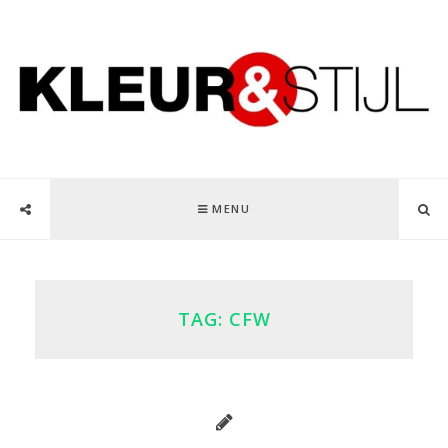
MENU
TAG:
CFW