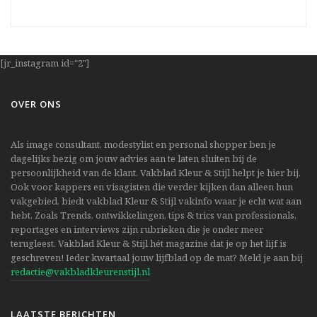
[jr_instagram id="2"]
OVER ONS
Als image consultant, modestylist en personal shopper ben je
dagelijks bezig om jouw advies aan te laten sluiten bij de
persoonlijkheid van de klant. Vakblad Kleur & Stijl helpt je hier bij.
Ook voor kappers en visagisten die verder kijken dan alleen hun
vakgebied, biedt vakblad Kleur & Stijl vakinfo waar je echt wat aan
hebt. Zoals Trends, ontwikkelingen, tips & trics van professionals,
reportages en interviews zijn rubrieken die je onder meer
terugleest. Vakblad Kleur & Stijl hét magazine dat je op het lijf is
geschreven! Ieder kwartaal jouw lijfblad op de mat? Meld je aan bij
redactie@vakbladkleurenstijl.nl
LAATSTE BERICHTEN