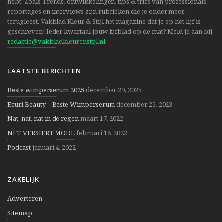
hebt. Zoals Trends, ontwikkelingen, tips & trics van professionals,
reportages en interviews zijn rubrieken die je onder meer
terugleest. Vakblad Kleur & Stijl hét magazine dat je op het lijf is
geschreven! Ieder kwartaal jouw lijfblad op de mat? Meld je aan bij
redactie@vakbladkleurenstijl.nl
LAATSTE BERICHTEN
Beste wimperserum 2025
december 29, 2025
Ecuri Beauty – Beste Wimperserum
december 25, 2023
Nat, nat, nat in de regen
maart 17, 2022
NFT VERSIERT MODE
februari 18, 2022
Podcast
januari 4, 2022
ZAKELIJK
Adverteren
Sitemap