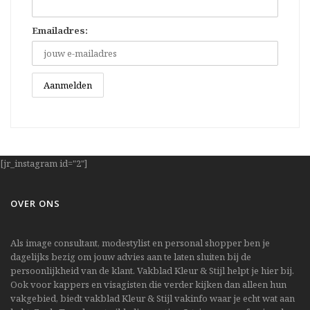
Emailadres:
[jr_instagram id="2"]
OVER ONS
Als image consultant, modestylist en personal shopper ben je
dagelijks bezig om jouw advies aan te laten sluiten bij de
persoonlijkheid van de klant. Vakblad Kleur & Stijl helpt je hier bij.
Ook voor kappers en visagisten die verder kijken dan alleen hun
vakgebied, biedt vakblad Kleur & Stijl vakinfo waar je echt wat aan