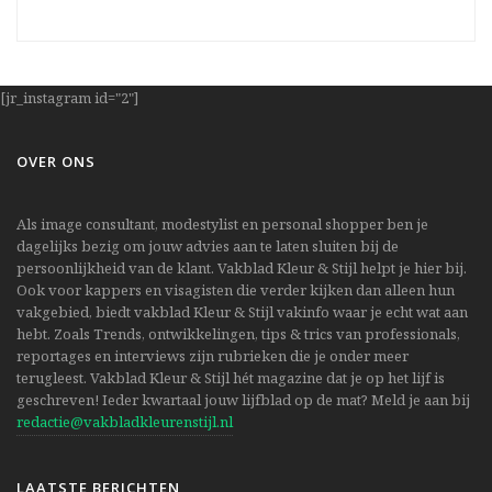
[jr_instagram id="2"]
OVER ONS
Als image consultant, modestylist en personal shopper ben je
dagelijks bezig om jouw advies aan te laten sluiten bij de
persoonlijkheid van de klant. Vakblad Kleur & Stijl helpt je hier bij.
Ook voor kappers en visagisten die verder kijken dan alleen hun
vakgebied, biedt vakblad Kleur & Stijl vakinfo waar je echt wat aan
hebt. Zoals Trends, ontwikkelingen, tips & trics van professionals,
reportages en interviews zijn rubrieken die je onder meer
terugleest. Vakblad Kleur & Stijl hét magazine dat je op het lijf is
geschreven! Ieder kwartaal jouw lijfblad op de mat? Meld je aan bij
redactie@vakbladkleurenstijl.nl
LAATSTE BERICHTEN