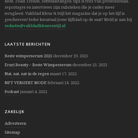
hebt. Zoals Trends, ontwikkelingen, tips & trics van professionals,
reportages en interviews zijn rubrieken die je onder meer
terugleest. Vakblad Kleur & Stijl hét magazine dat je op het lijf is
geschreven! Ieder kwartaal jouw lijfblad op de mat? Meld je aan bij
redactie@vakbladkleurenstijl.nl
LAATSTE BERICHTEN
Beste wimperserum 2025
december 29, 2025
Ecuri Beauty – Beste Wimperserum
december 25, 2023
Nat, nat, nat in de regen
maart 17, 2022
NFT VERSIERT MODE
februari 18, 2022
Podcast
januari 4, 2022
ZAKELIJK
Adverteren
Sitemap