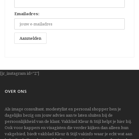
Emailadres:
[jr_instagram id="2"]
OVER ONS
Als image consultant, modestylist en personal shopper ben je
dagelijks bezig om jouw advies aan te laten sluiten bij de
persoonlijkheid van de klant. Vakblad Kleur & Stijl helpt je hier bij.
Ook voor kappers en visagisten die verder kijken dan alleen hun
vakgebied, biedt vakblad Kleur & Stijl vakinfo waar je echt wat aan