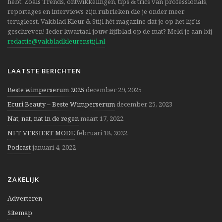
hebt. Zoals Trends, ontwikkelingen, tips & trics van professionals,
reportages en interviews zijn rubrieken die je onder meer
terugleest. Vakblad Kleur & Stijl hét magazine dat je op het lijf is
geschreven! Ieder kwartaal jouw lijfblad op de mat? Meld je aan bij
redactie@vakbladkleurenstijl.nl
LAATSTE BERICHTEN
Beste wimperserum 2025
december 29, 2025
Ecuri Beauty – Beste Wimperserum
december 25, 2023
Nat, nat, nat in de regen
maart 17, 2022
NFT VERSIERT MODE
februari 18, 2022
Podcast
januari 4, 2022
ZAKELIJK
Adverteren
Sitemap