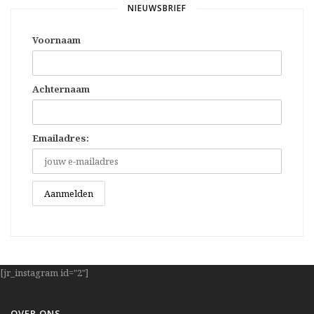
NIEUWSBRIEF
Voornaam
Achternaam
Emailadres:
[jr_instagram id="2"]
OVER ONS