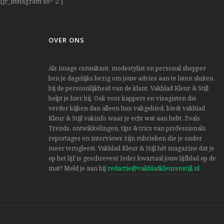
[jr_instagram id="2"]
OVER ONS
Als image consultant, modestylist en personal shopper
ben je dagelijks bezig om jouw advies aan te laten sluiten
bij de persoonlijkheid van de klant. Vakblad Kleur & Stijl
helpt je hier bij. Ook voor kappers en visagisten die
verder kijken dan alleen hun vakgebied, biedt vakblad
Kleur & Stijl vakinfo waar je echt wat aan hebt. Zoals
Trends, ontwikkelingen, tips & trics van professionals,
reportages en interviews zijn rubrieken die je onder
meer terugleest. Vakblad Kleur & Stijl hét magazine dat je
op het lijf is geschreven! Ieder kwartaal jouw lijfblad op de
mat? Meld je aan bij
redactie@vakbladkleurenstijl.nl