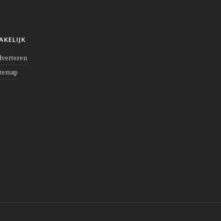
AKELIJK
dverteren
itemap