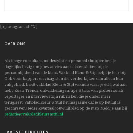
[jr_instagram id="2"]
OVER ONS
Als image consultant, modestylist en personal shopper ben je
dagelijks bezig om jouw advies aan te laten sluiten bij de
persoonlijkheid van de klant. Vakblad Kleur & Stijl helpt je hier bij.
Ook voor kappers en visagisten die verder kijken dan alleen hun
vakgebied, biedt vakblad Kleur & Stijl vakinfo waar je echt wat aan
hebt. Zoals Trends, ontwikkelingen, tips & trics van professionals,
reportages en interviews zijn rubrieken die je onder meer
terugleest. Vakblad Kleur & Stijl hét magazine dat je op het lijf is
geschreven! Ieder kwartaal jouw lijfblad op de mat? Meld je aan bij
redactie@vakbladkleurenstijl.nl
LAATSTE BERICHTEN