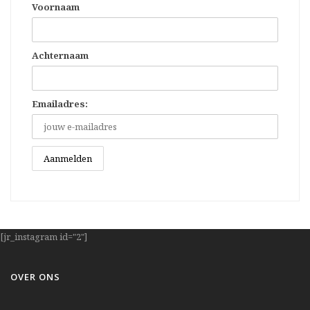
Voornaam
Achternaam
Emailadres:
[jr_instagram id="2"]
OVER ONS