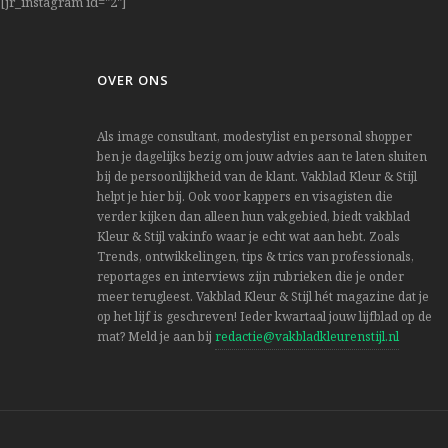
[jr_instagram id="2"]
OVER ONS
Als image consultant, modestylist en personal shopper
ben je dagelijks bezig om jouw advies aan te laten sluiten
bij de persoonlijkheid van de klant. Vakblad Kleur & Stijl
helpt je hier bij. Ook voor kappers en visagisten die
verder kijken dan alleen hun vakgebied, biedt vakblad
Kleur & Stijl vakinfo waar je echt wat aan hebt. Zoals
Trends, ontwikkelingen, tips & trics van professionals,
reportages en interviews zijn rubrieken die je onder
meer terugleest. Vakblad Kleur & Stijl hét magazine dat je
op het lijf is geschreven! Ieder kwartaal jouw lijfblad op de
mat? Meld je aan bij
redactie@vakbladkleurenstijl.nl