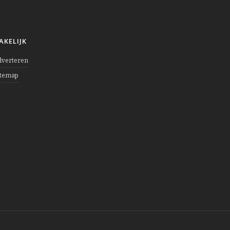
AKELIJK
dverteren
itemap