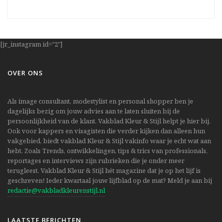
[jr_instagram id="2"]
OVER ONS
Als image consultant, modestylist en personal shopper ben je
dagelijks bezig om jouw advies aan te laten sluiten bij de
persoonlijkheid van de klant. Vakblad Kleur & Stijl helpt je hier bij.
Ook voor kappers en visagisten die verder kijken dan alleen hun
vakgebied, biedt vakblad Kleur & Stijl vakinfo waar je echt wat aan
hebt. Zoals Trends, ontwikkelingen, tips & trics van professionals,
reportages en interviews zijn rubrieken die je onder meer
terugleest. Vakblad Kleur & Stijl hét magazine dat je op het lijf is
geschreven! Ieder kwartaal jouw lijfblad op de mat? Meld je aan bij
redactie@vakbladkleurenstijl.nl
LAATSTE BERICHTEN