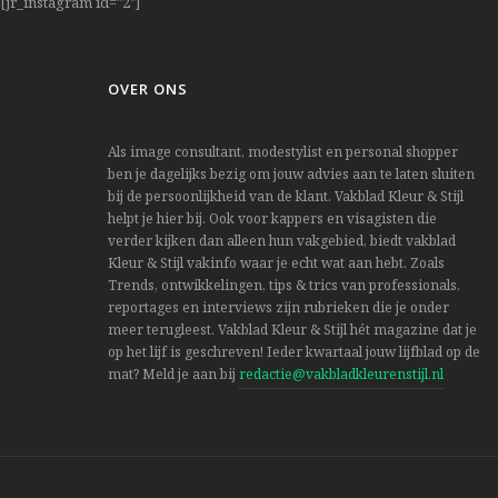
[jr_instagram id="2"]
OVER ONS
Als image consultant, modestylist en personal shopper
ben je dagelijks bezig om jouw advies aan te laten sluiten
bij de persoonlijkheid van de klant. Vakblad Kleur & Stijl
helpt je hier bij. Ook voor kappers en visagisten die
verder kijken dan alleen hun vakgebied, biedt vakblad
Kleur & Stijl vakinfo waar je echt wat aan hebt. Zoals
Trends, ontwikkelingen, tips & trics van professionals,
reportages en interviews zijn rubrieken die je onder
meer terugleest. Vakblad Kleur & Stijl hét magazine dat je
op het lijf is geschreven! Ieder kwartaal jouw lijfblad op de
mat? Meld je aan bij
redactie@vakbladkleurenstijl.nl