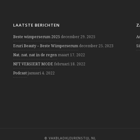
LAATSTE BERICHTEN
Z
Beste wimperserum 2025
december 29, 2025
A
Ecuri Beauty – Beste Wimperserum
december 25, 2023
S
Nat, nat, nat in de regen
maart 17, 2022
NFT VERSIERT MODE
februari 18, 2022
Podcast
januari 4, 2022
© VAKBLADKLEURENSTIJL.NL