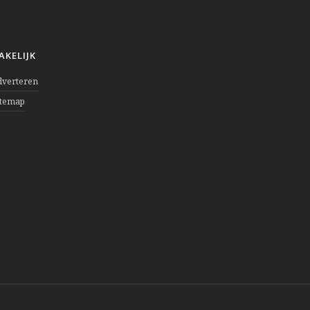
AKELIJK
dverteren
itemap