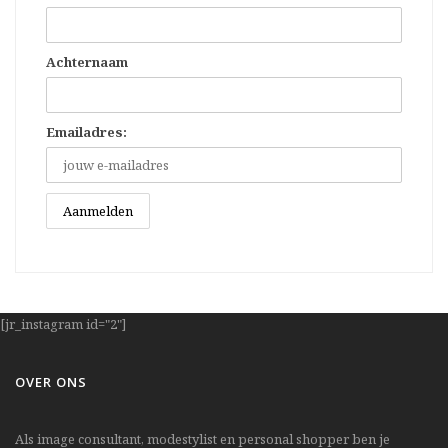
Achternaam
Emailadres:
[jr_instagram id="2"]
OVER ONS
Als image consultant, modestylist en personal shopper ben je