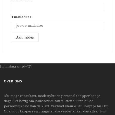
Emailadres:
[jr_instagram id="2"]
OVER ONS
Als image consultant, modestylist en personal shopper ben je
dagelijks bezig om jouw advies aan te laten sluiten bij de
persoonlijkheid van de klant. Vakblad Kleur & Stijl helpt je hier bij.
Ook voor kappers en visagisten die verder kijken dan alleen hun