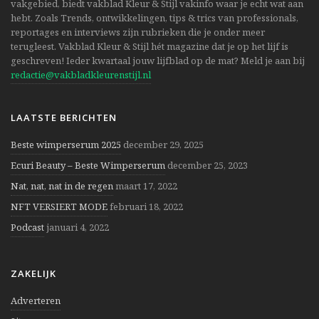
vakgebied, biedt vakblad Kleur & Stijl vakinfo waar je echt wat aan
hebt. Zoals Trends, ontwikkelingen, tips & trics van professionals,
reportages en interviews zijn rubrieken die je onder meer
terugleest. Vakblad Kleur & Stijl hét magazine dat je op het lijf is
geschreven! Ieder kwartaal jouw lijfblad op de mat? Meld je aan bij
redactie@vakbladkleurenstijl.nl
LAATSTE BERICHTEN
Beste wimperserum 2025
december 29, 2025
Ecuri Beauty – Beste Wimperserum
december 25, 2023
Nat, nat, nat in de regen
maart 17, 2022
NFT VERSIERT MODE
februari 18, 2022
Podcast
januari 4, 2022
ZAKELIJK
Adverteren