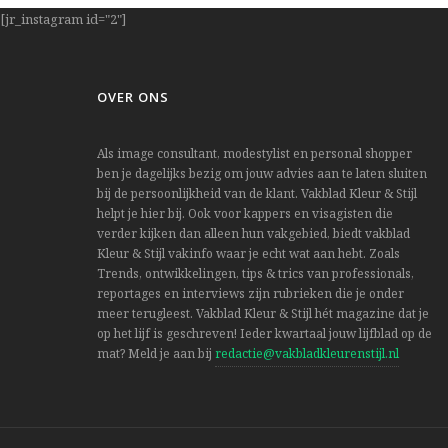
[jr_instagram id="2"]
OVER ONS
Als image consultant, modestylist en personal shopper
ben je dagelijks bezig om jouw advies aan te laten sluiten
bij de persoonlijkheid van de klant. Vakblad Kleur & Stijl
helpt je hier bij. Ook voor kappers en visagisten die
verder kijken dan alleen hun vakgebied, biedt vakblad
Kleur & Stijl vakinfo waar je echt wat aan hebt. Zoals
Trends, ontwikkelingen, tips & trics van professionals,
reportages en interviews zijn rubrieken die je onder
meer terugleest. Vakblad Kleur & Stijl hét magazine dat je
op het lijf is geschreven! Ieder kwartaal jouw lijfblad op de
mat? Meld je aan bij
redactie@vakbladkleurenstijl.nl