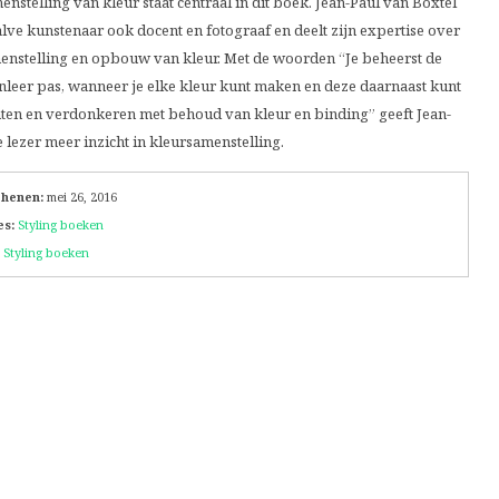
nstelling van kleur staat centraal in dit boek. Jean-Paul van Boxtel
alve kunstenaar ook docent en fotograaf en deelt zijn expertise over
enstelling en opbouw van kleur. Met de woorden “Je beheerst de
nleer pas, wanneer je elke kleur kunt maken en deze daarnaast kunt
hten en verdonkeren met behoud van kleur en binding” geeft Jean-
e lezer meer inzicht in kleursamenstelling.
chenen:
mei 26, 2016
es:
Styling boeken
Styling boeken