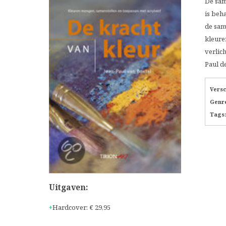
De same
is beh
de sam
kleure
verlic
Paul d
Vers
Genr
Tags:
Uitgaven:
Hardcover
:
€ 29,95