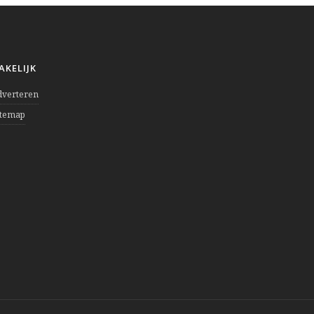
AKELIJK
dverteren
itemap