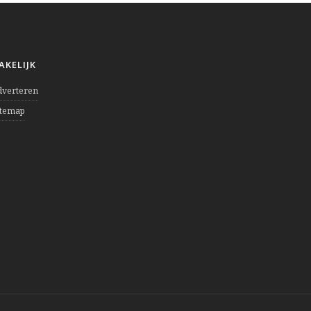
AKELIJK
dverteren
itemap