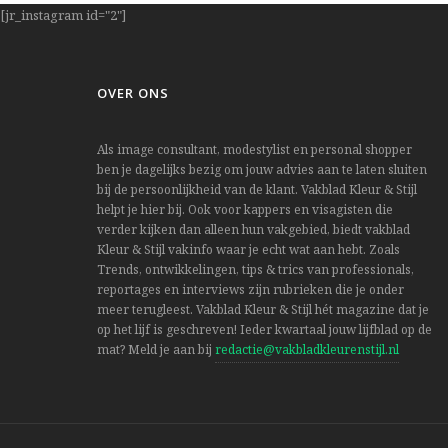
[jr_instagram id="2"]
OVER ONS
Als image consultant, modestylist en personal shopper
ben je dagelijks bezig om jouw advies aan te laten sluiten
bij de persoonlijkheid van de klant. Vakblad Kleur & Stijl
helpt je hier bij. Ook voor kappers en visagisten die
verder kijken dan alleen hun vakgebied, biedt vakblad
Kleur & Stijl vakinfo waar je echt wat aan hebt. Zoals
Trends, ontwikkelingen, tips & trics van professionals,
reportages en interviews zijn rubrieken die je onder
meer terugleest. Vakblad Kleur & Stijl hét magazine dat je
op het lijf is geschreven! Ieder kwartaal jouw lijfblad op de
mat? Meld je aan bij
redactie@vakbladkleurenstijl.nl