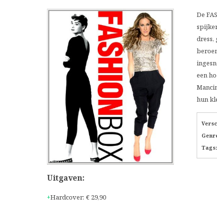
De FAS
spijker
dress,
beroem
ingesn
een ho
Mancin
hun kl
Vers
Genr
Tags:
Uitgaven:
Hardcover
:
€ 29,90