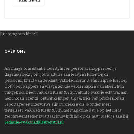
[jr_instagram id="2"]
OVER ONS
Als image consultant, modestylist en personal shopper ben je
dagelijks bezig om jouw advies aan te laten sluiten bij de
persoonlijkheid van de klant. Vakblad Kleur & Stijl helpt je hier bij.
Ook voor kappers en visagisten die verder kijken dan alleen hun
vakgebied, biedt vakblad Kleur & Stijl vakinfo waar je echt wat aan
hebt. Zoals Trends, ontwikkelingen, tips & trics van professionals,
reportages en interviews zijn rubrieken die je onder meer
terugleest. Vakblad Kleur & Stijl hét magazine dat je op het lijf is
geschreven! Ieder kwartaal jouw lijfblad op de mat? Meld je aan bij
redactie@vakbladkleurenstijl.nl