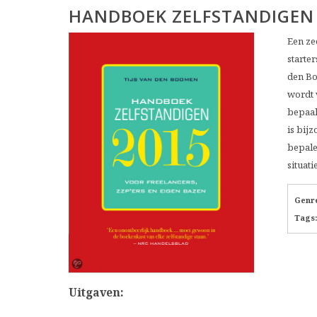
HANDBOEK ZELFSTANDIGEN
Een ze
starte
den Bo
wordt 
bepaal
is bij
bepale
situati
Genr
Tags:
Uitgaven: