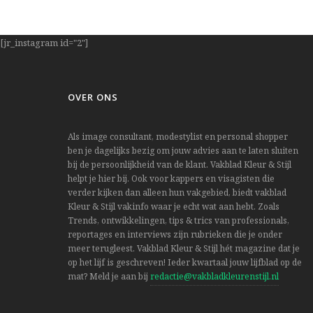
[jr_instagram id="2"]
OVER ONS
Als image consultant, modestylist en personal shopper
ben je dagelijks bezig om jouw advies aan te laten sluiten
bij de persoonlijkheid van de klant. Vakblad Kleur & Stijl
helpt je hier bij. Ook voor kappers en visagisten die
verder kijken dan alleen hun vakgebied, biedt vakblad
Kleur & Stijl vakinfo waar je echt wat aan hebt. Zoals
Trends, ontwikkelingen, tips & trics van professionals,
reportages en interviews zijn rubrieken die je onder
meer terugleest. Vakblad Kleur & Stijl hét magazine dat je
op het lijf is geschreven! Ieder kwartaal jouw lijfblad op de
mat? Meld je aan bij
redactie@vakbladkleurenstijl.nl