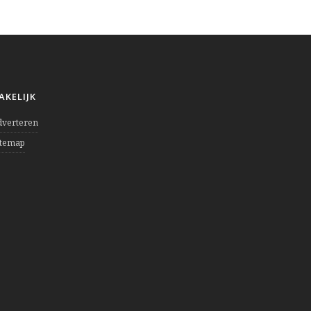
AKELIJK
dverteren
itemap