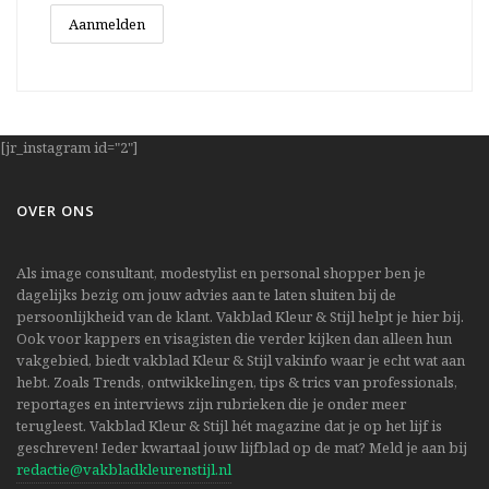
[jr_instagram id="2"]
OVER ONS
Als image consultant, modestylist en personal shopper ben je
dagelijks bezig om jouw advies aan te laten sluiten bij de
persoonlijkheid van de klant. Vakblad Kleur & Stijl helpt je hier bij.
Ook voor kappers en visagisten die verder kijken dan alleen hun
vakgebied, biedt vakblad Kleur & Stijl vakinfo waar je echt wat aan
hebt. Zoals Trends, ontwikkelingen, tips & trics van professionals,
reportages en interviews zijn rubrieken die je onder meer
terugleest. Vakblad Kleur & Stijl hét magazine dat je op het lijf is
geschreven! Ieder kwartaal jouw lijfblad op de mat? Meld je aan bij
redactie@vakbladkleurenstijl.nl