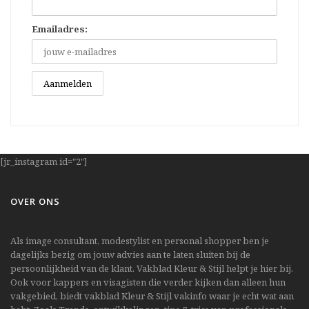
Emailadres:
[jr_instagram id="2"]
OVER ONS
Als image consultant, modestylist en personal shopper ben je
dagelijks bezig om jouw advies aan te laten sluiten bij de
persoonlijkheid van de klant. Vakblad Kleur & Stijl helpt je hier bij.
Ook voor kappers en visagisten die verder kijken dan alleen hun
vakgebied, biedt vakblad Kleur & Stijl vakinfo waar je echt wat aan