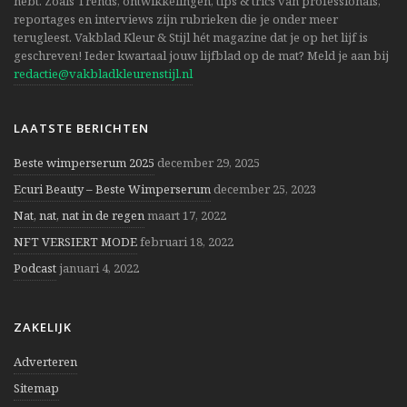
hebt. Zoals Trends, ontwikkelingen, tips & trics van professionals,
reportages en interviews zijn rubrieken die je onder meer
terugleest. Vakblad Kleur & Stijl hét magazine dat je op het lijf is
geschreven! Ieder kwartaal jouw lijfblad op de mat? Meld je aan bij
redactie@vakbladkleurenstijl.nl
LAATSTE BERICHTEN
Beste wimperserum 2025
december 29, 2025
Ecuri Beauty – Beste Wimperserum
december 25, 2023
Nat, nat, nat in de regen
maart 17, 2022
NFT VERSIERT MODE
februari 18, 2022
Podcast
januari 4, 2022
ZAKELIJK
Adverteren
Sitemap