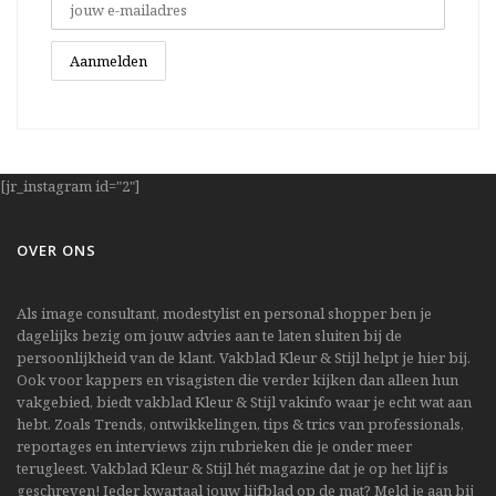
[jr_instagram id="2"]
OVER ONS
Als image consultant, modestylist en personal shopper ben je
dagelijks bezig om jouw advies aan te laten sluiten bij de
persoonlijkheid van de klant. Vakblad Kleur & Stijl helpt je hier bij.
Ook voor kappers en visagisten die verder kijken dan alleen hun
vakgebied, biedt vakblad Kleur & Stijl vakinfo waar je echt wat aan
hebt. Zoals Trends, ontwikkelingen, tips & trics van professionals,
reportages en interviews zijn rubrieken die je onder meer
terugleest. Vakblad Kleur & Stijl hét magazine dat je op het lijf is
geschreven! Ieder kwartaal jouw lijfblad op de mat? Meld je aan bij