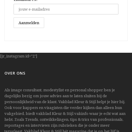
[jr_instagram id="2"]
OVER ONS
Als image consultant, modestylist en personal shopper ben je
dagelijks bezig om jouw advies aan te laten sluiten bij de
persoonlijkheid van de klant. Vakblad Kleur & Stijl helpt je hier bij.
Ook voor kappers en visagisten die verder kijken dan alleen hun
vakgebied, biedt vakblad Kleur & Stijl vakinfo waar je echt wat aan
hebt. Zoals Trends, ontwikkelingen, tips & trics van professionals,
reportages en interviews zijn rubrieken die je onder meer
terugleest. Vakblad Kleur & Stijl hét magazine dat je op het lijf is