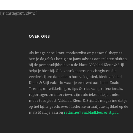
[jr_instagram id="2"]
OVER ONS
Als image consultant, modestylist en personal shopper
ben je dagelijks bezig om jouw advies aan te laten sluiten
bij de persoonlijkheid van de klant. Vakblad Kleur & Stijl
helpt je hier bij. Ook voor kappers en visagisten die
verder kijken dan alleen hun vakgebied, biedt vakblad
Kleur & Stijl vakinfo waar je echt wat aan hebt. Zoals
Trends, ontwikkelingen, tips & trics van professionals,
reportages en interviews zijn rubrieken die je onder
meer terugleest. Vakblad Kleur & Stijl hét magazine dat je
op het lijf is geschreven! Ieder kwartaal jouw lijfblad op de
mat? Meld je aan bij
redactie@vakbladkleurenstijl.nl