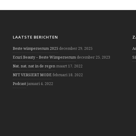
LAATSTE BERICHTEN
Z
Beste wimperserum 2025
december 29, 2025
A
Ecuri Beauty – Beste Wimperserum
december 25, 2023
S
Nat, nat, nat in de regen
maart 17, 2022
NFT VERSIERT MODE
februari 18, 2022
Podcast
januari 4, 2022