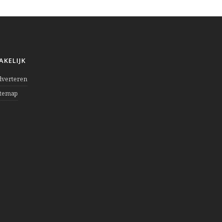
AKELIJK
dverteren
itemap