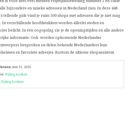
n is voor heel veel mensen vrijetijdsbesteding nummer 1 en Susie
 alle bijzondere en unieke adressen in Nederland zien. In deze 448
’s tellende gids vind je ruim 500 shops met adressen die je niet mag
. In verschillende hoofdstukken worden allerlei steden en
cies belicht. In één oogopslag zie je de openingstijden en alle andere
rijke informatie. Ook worden opkomende Nederlandse
twerpers besproken en delen bekende Nederlanders hun
heimen en favoriete adresjes. Kortom de ultieme shopassistent.
chenen:
mei 31, 2016
es:
Styling boeken
Styling boeken