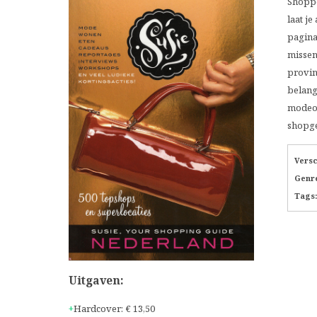
Shoppe
laat je
pagina
missen
provin
belang
modeon
shopge
Vers
Genr
Tags:
Uitgaven:
Hardcover
:
€ 13,50