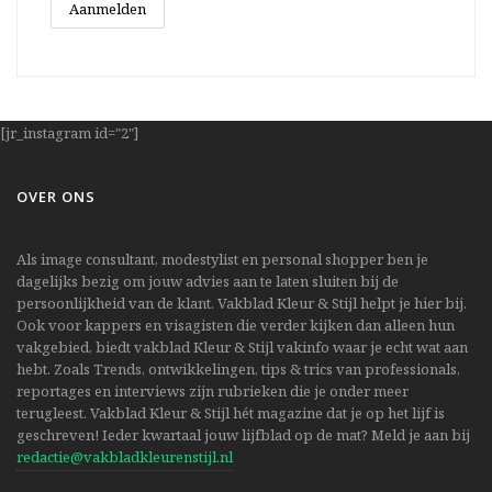
[jr_instagram id="2"]
OVER ONS
Als image consultant, modestylist en personal shopper ben je
dagelijks bezig om jouw advies aan te laten sluiten bij de
persoonlijkheid van de klant. Vakblad Kleur & Stijl helpt je hier bij.
Ook voor kappers en visagisten die verder kijken dan alleen hun
vakgebied, biedt vakblad Kleur & Stijl vakinfo waar je echt wat aan
hebt. Zoals Trends, ontwikkelingen, tips & trics van professionals,
reportages en interviews zijn rubrieken die je onder meer
terugleest. Vakblad Kleur & Stijl hét magazine dat je op het lijf is
geschreven! Ieder kwartaal jouw lijfblad op de mat? Meld je aan bij
redactie@vakbladkleurenstijl.nl