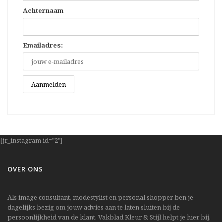
Achternaam
Emailadres:
[jr_instagram id="2"]
OVER ONS
Als image consultant, modestylist en personal shopper ben je
dagelijks bezig om jouw advies aan te laten sluiten bij de
persoonlijkheid van de klant. Vakblad Kleur & Stijl helpt je hier bij.