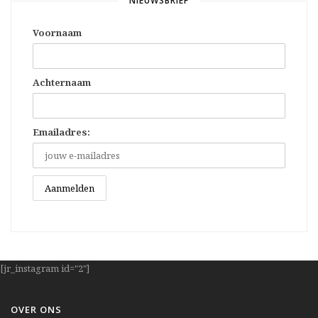
NIEUWSBRIEF
Voornaam
Achternaam
Emailadres:
[jr_instagram id="2"]
OVER ONS