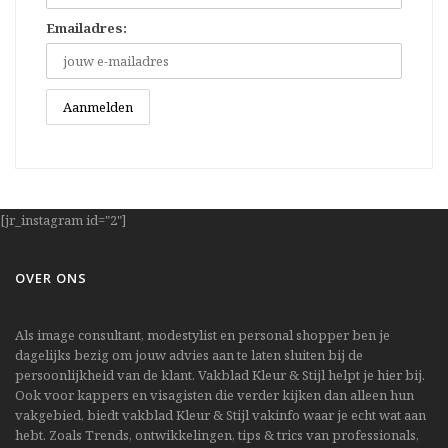
Emailadres:
[jr_instagram id="2"]
OVER ONS
Als image consultant, modestylist en personal shopper ben je
dagelijks bezig om jouw advies aan te laten sluiten bij de
persoonlijkheid van de klant. Vakblad Kleur & Stijl helpt je hier bij.
Ook voor kappers en visagisten die verder kijken dan alleen hun
vakgebied, biedt vakblad Kleur & Stijl vakinfo waar je echt wat aan
hebt. Zoals Trends, ontwikkelingen, tips & trics van professionals,