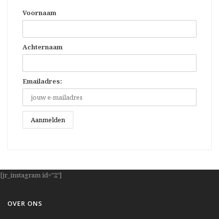
Voornaam
Achternaam
Emailadres:
[jr_instagram id="2"]
OVER ONS