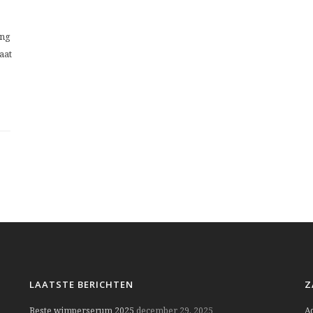
ing
aat
LAATSTE BERICHTEN
Z
Beste wimperserum 2025
december 29, 2025
A