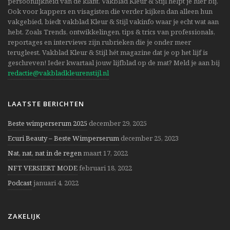
persoonlijkheid van de klant. Vakblad Kleur & Stijl helpt je hier bij.
Ook voor kappers en visagisten die verder kijken dan alleen hun
vakgebied, biedt vakblad Kleur & Stijl vakinfo waar je echt wat aan
hebt. Zoals Trends, ontwikkelingen, tips & trics van professionals,
reportages en interviews zijn rubrieken die je onder meer
terugleest. Vakblad Kleur & Stijl hét magazine dat je op het lijf is
geschreven! Ieder kwartaal jouw lijfblad op de mat? Meld je aan bij
redactie@vakbladkleurenstijl.nl
LAATSTE BERICHTEN
Beste wimperserum 2025
december 29, 2025
Ecuri Beauty – Beste Wimperserum
december 25, 2023
Nat, nat, nat in de regen
maart 17, 2022
NFT VERSIERT MODE
februari 18, 2022
Podcast
januari 4, 2022
ZAKELIJK