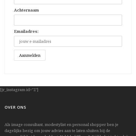
Achternaam
Emailadres:
[jr_instagram id="2"]
OVER ONS
Als image consultant, modestylist en personal shopper ben je
dagelijks bezig om jouw advies aan te laten sluiten bij de