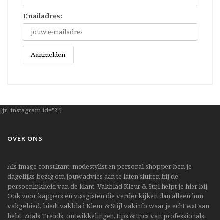
Emailadres:
[jr_instagram id="2"]
OVER ONS
Als image consultant, modestylist en personal shopper ben je
dagelijks bezig om jouw advies aan te laten sluiten bij de
persoonlijkheid van de klant. Vakblad Kleur & Stijl helpt je hier bij.
Ook voor kappers en visagisten die verder kijken dan alleen hun
vakgebied, biedt vakblad Kleur & Stijl vakinfo waar je echt wat aan
hebt. Zoals Trends, ontwikkelingen, tips & trics van professionals,