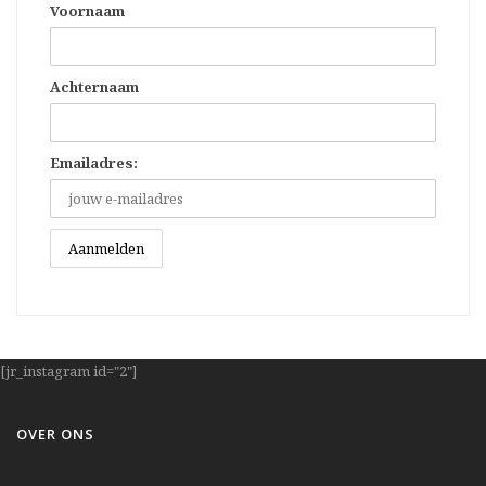
Voornaam
Achternaam
Emailadres:
[jr_instagram id="2"]
OVER ONS