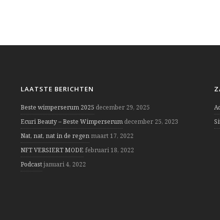
LAATSTE BERICHTEN
Z
Beste wimperserum 2025
december 29, 2025
A
Ecuri Beauty – Beste Wimperserum
december 25, 2023
S
Nat, nat, nat in de regen
maart 17, 2022
NFT VERSIERT MODE
februari 18, 2022
Podcast
januari 4, 2022