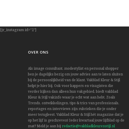
[jr_instagram id="2"]
OVER ONS
Als image consultant, modestylist en personal shopper
ben je dagelijks bezig om jouw advies aan te laten sluiten
bij de persoonlijkheid van de klant. Vakblad Kleur & Stijl
helpt je hier bij. Ook voor kappers en visagisten die
verder kijken dan alleen hun vakgebied, biedt vakblad
Kleur & Stijl vakinfo waar je echt wat aan hebt. Zoals
Trends, ontwikkelingen, tips & trics van professionals,
reportages en interviews zijn rubrieken die je onder
meer terugleest. Vakblad Kleur & Stijl hét magazine dat je
op het lijf is geschreven! Ieder kwartaal jouw lijfblad op de
mat? Meld je aan bij
redactie@vakbladkleurenstijl.nl