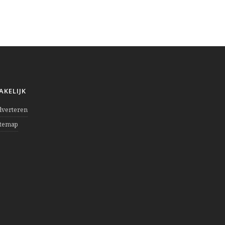
AKELIJK
dverteren
itemap