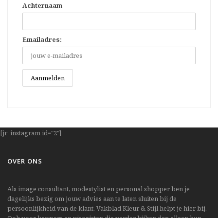
Achternaam
Emailadres:
[jr_instagram id="2"]
OVER ONS
Als image consultant, modestylist en personal shopper ben je
dagelijks bezig om jouw advies aan te laten sluiten bij de
persoonlijkheid van de klant. Vakblad Kleur & Stijl helpt je hier bij.
Ook voor kappers en visagisten die verder kijken dan alleen hun