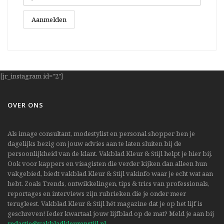
[jr_instagram id="2"]
OVER ONS
Als image consultant, modestylist en personal shopper ben je
dagelijks bezig om jouw advies aan te laten sluiten bij de
persoonlijkheid van de klant. Vakblad Kleur & Stijl helpt je hier bij.
Ook voor kappers en visagisten die verder kijken dan alleen hun
vakgebied, biedt vakblad Kleur & Stijl vakinfo waar je echt wat aan
hebt. Zoals Trends, ontwikkelingen, tips & trics van professionals,
reportages en interviews zijn rubrieken die je onder meer
terugleest. Vakblad Kleur & Stijl hét magazine dat je op het lijf is
geschreven! Ieder kwartaal jouw lijfblad op de mat? Meld je aan bij
redactie@vakbladkleurenstijl.nl