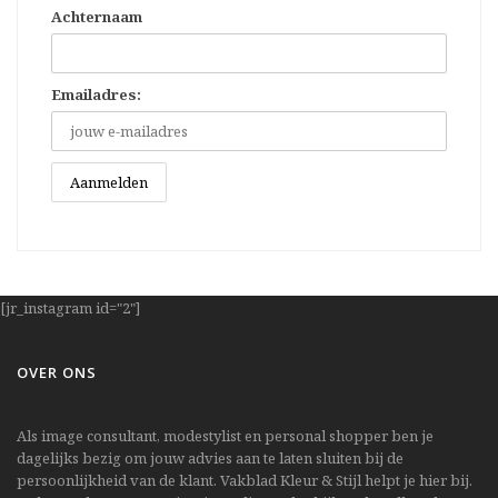
Achternaam
Emailadres:
[jr_instagram id="2"]
OVER ONS
Als image consultant, modestylist en personal shopper ben je
dagelijks bezig om jouw advies aan te laten sluiten bij de
persoonlijkheid van de klant. Vakblad Kleur & Stijl helpt je hier bij.