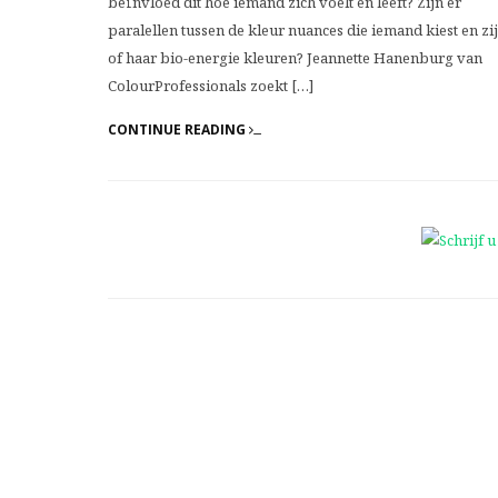
beïnvloed dit hoe iemand zich voelt en leeft? Zijn er
paralellen tussen de kleur nuances die iemand kiest en zi
of haar bio-energie kleuren? Jeannette Hanenburg van
ColourProfessionals zoekt […]
CONTINUE READING