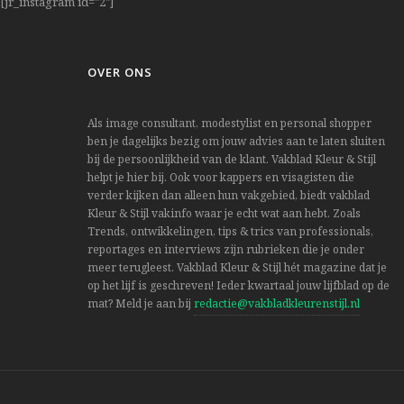
[jr_instagram id="2"]
OVER ONS
Als image consultant, modestylist en personal shopper
ben je dagelijks bezig om jouw advies aan te laten sluiten
bij de persoonlijkheid van de klant. Vakblad Kleur & Stijl
helpt je hier bij. Ook voor kappers en visagisten die
verder kijken dan alleen hun vakgebied, biedt vakblad
Kleur & Stijl vakinfo waar je echt wat aan hebt. Zoals
Trends, ontwikkelingen, tips & trics van professionals,
reportages en interviews zijn rubrieken die je onder
meer terugleest. Vakblad Kleur & Stijl hét magazine dat je
op het lijf is geschreven! Ieder kwartaal jouw lijfblad op de
mat? Meld je aan bij
redactie@vakbladkleurenstijl.nl