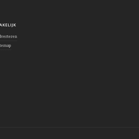
AKELIJK
dverteren
itemap