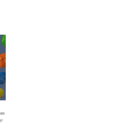
aan
)?