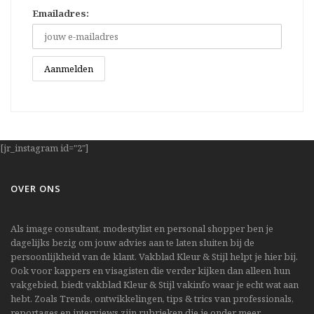
Emailadres:
[jr_instagram id="2"]
OVER ONS
Als image consultant, modestylist en personal shopper ben je
dagelijks bezig om jouw advies aan te laten sluiten bij de
persoonlijkheid van de klant. Vakblad Kleur & Stijl helpt je hier bij.
Ook voor kappers en visagisten die verder kijken dan alleen hun
vakgebied, biedt vakblad Kleur & Stijl vakinfo waar je echt wat aan
hebt. Zoals Trends, ontwikkelingen, tips & trics van professionals,
reportages en interviews zijn rubrieken die je onder meer