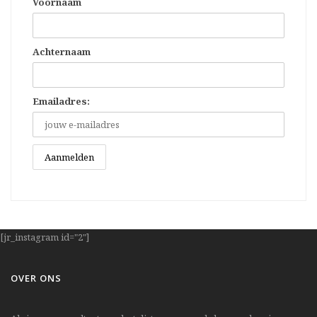
Voornaam
Achternaam
Emailadres:
[jr_instagram id="2"]
OVER ONS