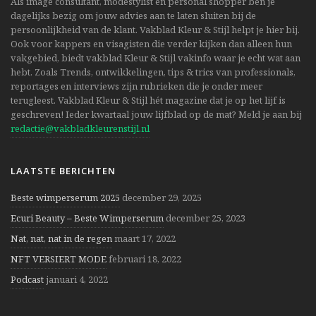
Als image consultant, modestylist en personal shopper ben je
dagelijks bezig om jouw advies aan te laten sluiten bij de
persoonlijkheid van de klant. Vakblad Kleur & Stijl helpt je hier bij.
Ook voor kappers en visagisten die verder kijken dan alleen hun
vakgebied, biedt vakblad Kleur & Stijl vakinfo waar je echt wat aan
hebt. Zoals Trends, ontwikkelingen, tips & trics van professionals,
reportages en interviews zijn rubrieken die je onder meer
terugleest. Vakblad Kleur & Stijl hét magazine dat je op het lijf is
geschreven! Ieder kwartaal jouw lijfblad op de mat? Meld je aan bij
redactie@vakbladkleurenstijl.nl
LAATSTE BERICHTEN
Beste wimperserum 2025
december 29, 2025
Ecuri Beauty – Beste Wimperserum
december 25, 2023
Nat, nat, nat in de regen
maart 17, 2022
NFT VERSIERT MODE
februari 18, 2022
Podcast
januari 4, 2022