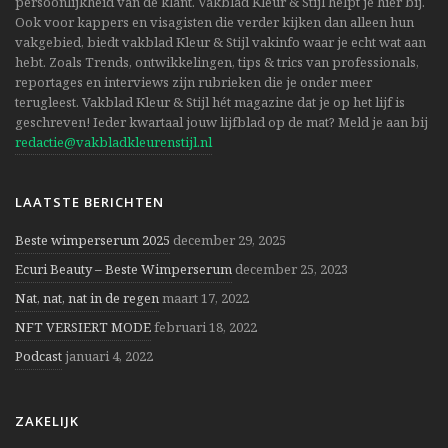
persoonlijkheid van de klant. Vakblad Kleur & Stijl helpt je hier bij.
Ook voor kappers en visagisten die verder kijken dan alleen hun
vakgebied, biedt vakblad Kleur & Stijl vakinfo waar je echt wat aan
hebt. Zoals Trends, ontwikkelingen, tips & trics van professionals,
reportages en interviews zijn rubrieken die je onder meer
terugleest. Vakblad Kleur & Stijl hét magazine dat je op het lijf is
geschreven! Ieder kwartaal jouw lijfblad op de mat? Meld je aan bij
redactie@vakbladkleurenstijl.nl
LAATSTE BERICHTEN
Beste wimperserum 2025
december 29, 2025
Ecuri Beauty – Beste Wimperserum
december 25, 2023
Nat, nat, nat in de regen
maart 17, 2022
NFT VERSIERT MODE
februari 18, 2022
Podcast
januari 4, 2022
ZAKELIJK