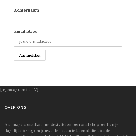
Achternaam
Emailadres:
[jr_instagram id="2"]
OVER ONS
Als image consultant, modestylist en personal shopper ben je
dagelijks bezig om jouw advies aan te laten sluiten bij de