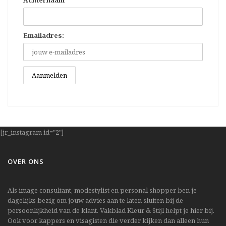
Emailadres:
[jr_instagram id="2"]
OVER ONS
Als image consultant, modestylist en personal shopper ben je
dagelijks bezig om jouw advies aan te laten sluiten bij de
persoonlijkheid van de klant. Vakblad Kleur & Stijl helpt je hier bij.
Ook voor kappers en visagisten die verder kijken dan alleen hun