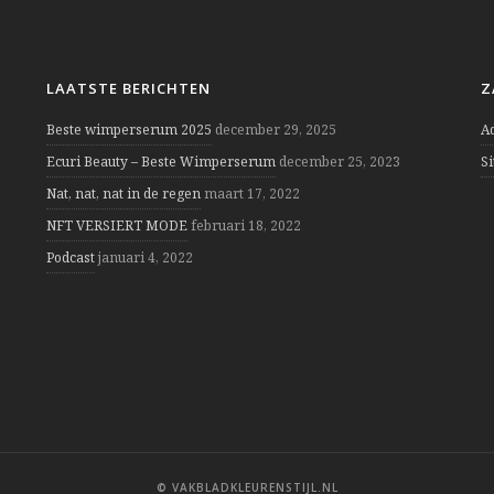
LAATSTE BERICHTEN
Z
Beste wimperserum 2025
december 29, 2025
A
Ecuri Beauty – Beste Wimperserum
december 25, 2023
S
Nat, nat, nat in de regen
maart 17, 2022
NFT VERSIERT MODE
februari 18, 2022
Podcast
januari 4, 2022
© VAKBLADKLEURENSTIJL.NL