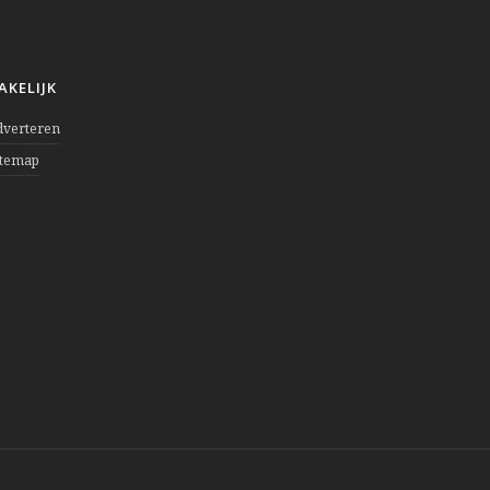
AKELIJK
dverteren
itemap