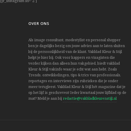
[jr_instagram id="2"]
OVER ONS
Als image consultant, modestylist en personal shopper
ben je dagelijks bezig om jouw advies aan te laten sluiten
bij de persoonlijkheid van de klant. Vakblad Kleur & Stijl
helpt je hier bij. Ook voor kappers en visagisten die
verder kijken dan alleen hun vakgebied, biedt vakblad
Kleur & Stijl vakinfo waar je echt wat aan hebt. Zoals
Trends, ontwikkelingen, tips & trics van professionals,
reportages en interviews zijn rubrieken die je onder
meer terugleest. Vakblad Kleur & Stijl hét magazine dat je
op het lijf is geschreven! Ieder kwartaal jouw lijfblad op de
mat? Meld je aan bij
redactie@vakbladkleurenstijl.nl