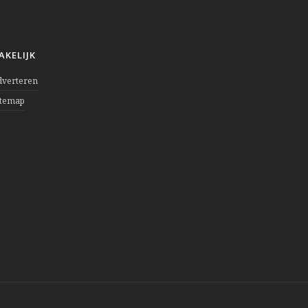
AKELIJK
dverteren
itemap