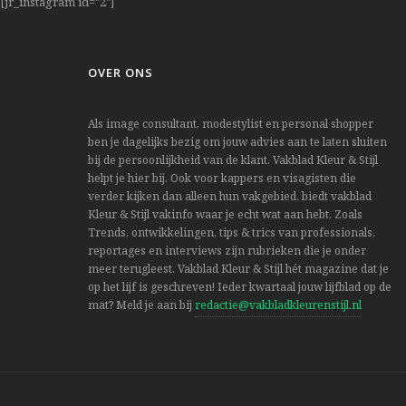
[jr_instagram id="2"]
OVER ONS
Als image consultant, modestylist en personal shopper
ben je dagelijks bezig om jouw advies aan te laten sluiten
bij de persoonlijkheid van de klant. Vakblad Kleur & Stijl
helpt je hier bij. Ook voor kappers en visagisten die
verder kijken dan alleen hun vakgebied, biedt vakblad
Kleur & Stijl vakinfo waar je echt wat aan hebt. Zoals
Trends, ontwikkelingen, tips & trics van professionals,
reportages en interviews zijn rubrieken die je onder
meer terugleest. Vakblad Kleur & Stijl hét magazine dat je
op het lijf is geschreven! Ieder kwartaal jouw lijfblad op de
mat? Meld je aan bij
redactie@vakbladkleurenstijl.nl