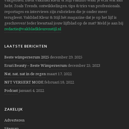
vakgebied, biedt vakblad Kleur & Stijl vakinfo waar je echt wat aan
hebt. Zoals Trends, ontwikkelingen, tips & trics van professionals,
reportages en interviews zijn rubrieken die je onder meer
terugleest. Vakblad Kleur & Stijl hét magazine dat je op het lijf is
geschreven! Ieder kwartaal jouw lijfblad op de mat? Meld je aan bij
redactie@vakbladkleurenstijl.nl
LAATSTE BERICHTEN
Beste wimperserum 2025
december 29, 2025
Ecuri Beauty – Beste Wimperserum
december 25, 2023
Nat, nat, nat in de regen
maart 17, 2022
NFT VERSIERT MODE
februari 18, 2022
Podcast
januari 4, 2022
ZAKELIJK
Adverteren
Sitemap